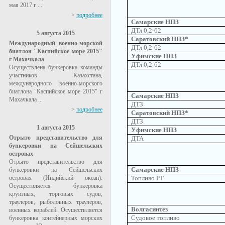
мая 2017 г ...
>
подробнее
Самарские НПЗ
ДТл 0,2-62
5 августа 2015
Саратовский НПЗ*
Международный военно-морской
ДТл 0,2-62
биатлон "Каспийское море 2015"
Уфимские НПЗ
г Махачкала
ДТл 0,2-62
Осуществлена бункеровка команды
участников Казахстана,
международного военно-морского
биатлона "Каспийское море 2015" г
Самарские НПЗ
Махачкала ...
ДТЗ
>
подробнее
Саратовский НПЗ*
ДТЗ
1 августа 2015
Уфимские НПЗ
Отрыто представительство для
ДТА
бункеровки на Сейшельских
островах
Отрыто представительство для
Самарские НПЗ
бункеровки на Сейшельских
островах (Индийский океан).
Топливо РТ
Осуществляется бункеровка
круизных, торговых судов,
траулеров, рыболовных траулеров,
Волгасинтез
военных кораблей. Осуществляется
Судовое топливо
бункеровка контейнерных морских