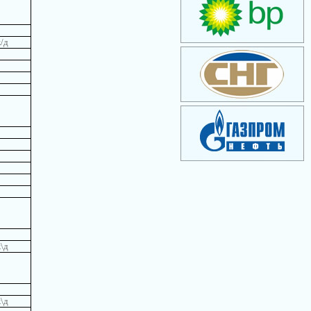
/д
\д
\д