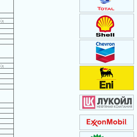
/д
/д