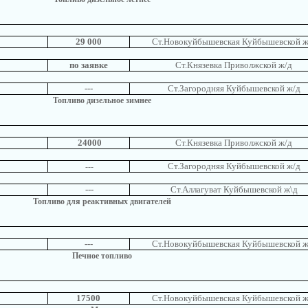
29 000
Ст.Новокуйбышевская Куйбышевской ж
по заявке
Ст.Князевка Приволжской ж/д
---
Ст.Загородняя Куйбышевской ж/д
Топливо дизельное зимнее
24000
Ст.Князевка Приволжской ж/д
Ст.Загородняя Куйбышевской ж/д
---
---
Ст.Аллагуват Куйбышевской ж\д
Топливо для реактивных двигателей
---
Ст.Новокуйбышевская Куйбышевской ж
Печное топливо
17500
Ст.Новокуйбышевская Куйбышевской ж