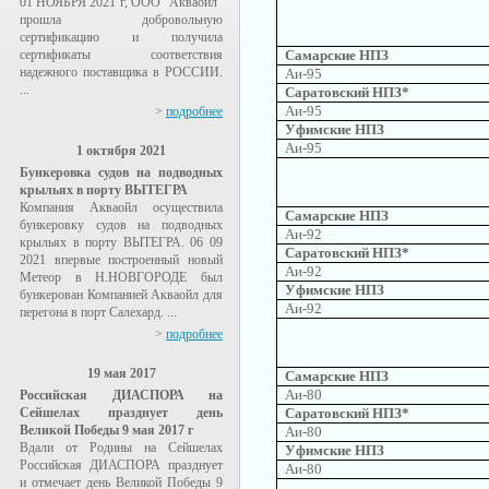
01 НОЯБРЯ 2021 г, ООО "Акваойл"
прошла добровольную
сертификацию и получила
сертификаты соответствия
Самарские НПЗ
надежного поставщика в РОССИИ.
Аи-95
...
Саратовский НПЗ*
Аи-95
>
подробнее
Уфимские НПЗ
Аи-95
1 октября 2021
Бункеровка судов на подводных
крыльях в порту ВЫТЕГРА
Компания Акваойл осуществила
Самарские НПЗ
бункеровку судов на подводных
Аи-92
крыльях в порту ВЫТЕГРА. 06 09
Саратовский НПЗ*
2021 впервые построенный новый
Аи-92
Метеор в Н.НОВГОРОДЕ был
Уфимские НПЗ
бункерован Компанией Акваойл для
Аи-92
перегона в порт Салехард. ...
>
подробнее
19 мая 2017
Самарские НПЗ
Аи-80
Российская ДИАСПОРА на
Сейшелах празднует день
Саратовский НПЗ*
Великой Победы 9 мая 2017 г
Аи-80
Вдали от Родины на Сейшелах
Уфимские НПЗ
Российская ДИАСПОРА празднует
Аи-80
и отмечает день Великой Победы 9