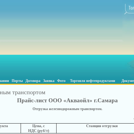
пании
Порты
Договора
Заявка
Фото
Торговля нефтепродуктами
Докуме
жным транспортом
Прайс-лист
ООО «Акваойл» г.Самара
Отгрузка железнодорожным транспортом.
укта
Цена, с
Станция отгрузки
НДС
(руб/т)